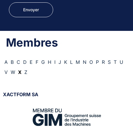
Membres
A
B
C
D
E
F
G
H
I
J
K
L
M
N
O
P
R
S
T
U
V
W
X
Z
XACTFORM SA