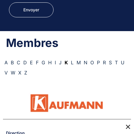
Membres
A
B
C
D
E
F
G
H
I
J
K
L
M
N
O
P
R
S
T
U
V
W
X
Z
Direction