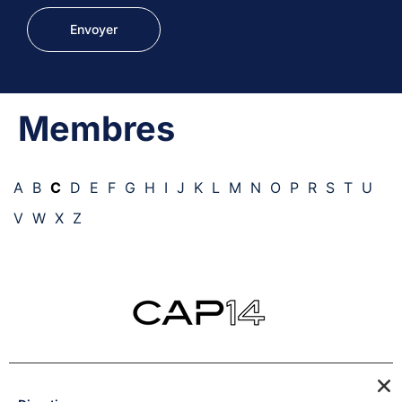
Membres
A
B
C
D
E
F
G
H
I
J
K
L
M
N
O
P
R
S
T
U
V
W
X
Z