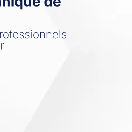
hnique de
professionnels
r